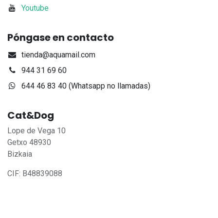
Youtube
Póngase en contacto
tienda@aquamail.com
944 31 69 60
644 46 83 40 (Whatsapp no llamadas)
Cat&Dog
Lope de Vega 10
Getxo 48930
Bizkaia
CIF: B48839088