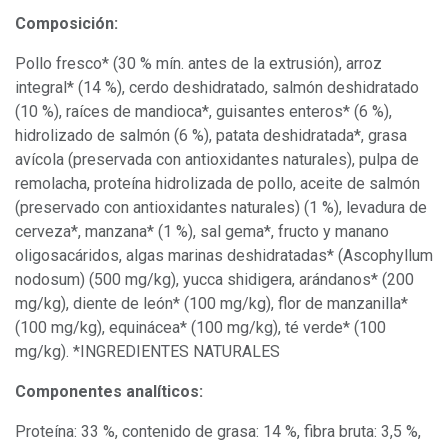
Composición:
Pollo fresco* (30 % mín. antes de la extrusión), arroz
integral* (14 %), cerdo deshidratado, salmón deshidratado
(10 %), raíces de mandioca*, guisantes enteros* (6 %),
hidrolizado de salmón (6 %), patata deshidratada*, grasa
avícola (preservada con antioxidantes naturales), pulpa de
remolacha, proteína hidrolizada de pollo, aceite de salmón
(preservado con antioxidantes naturales) (1 %), levadura de
cerveza*, manzana* (1 %), sal gema*, fructo y manano
oligosacáridos, algas marinas deshidratadas* (Ascophyllum
nodosum) (500 mg/kg), yucca shidigera, arándanos* (200
mg/kg), diente de león* (100 mg/kg), flor de manzanilla*
(100 mg/kg), equinácea* (100 mg/kg), té verde* (100
mg/kg). *INGREDIENTES NATURALES
Componentes analíticos:
Proteína: 33 %, contenido de grasa: 14 %, fibra bruta: 3,5 %,