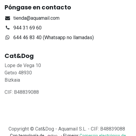
Póngase en contacto
tienda@aquamail.com
944 31 69 60
644 46 83 40 (Whatsapp no llamadas)
Cat&Dog
Lope de Vega 10
Getxo 48930
Bizkaia
CIF: B48839088
Copyright © Cat&Dog - Aquamail S.L. - CIF: B48839088
Con tecnología de
- El mejor
Comercio electrónico de