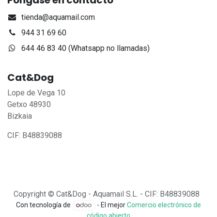
Póngase en contacto
tienda@aquamail.com
944 31 69 60
644 46 83 40 (Whatsapp no llamadas)
Cat&Dog
Lope de Vega 10
Getxo 48930
Bizkaia
CIF: B48839088
Copyright © Cat&Dog - Aquamail S.L. - CIF: B48839088
Con tecnología de
- El mejor
Comercio electrónico de
código abierto