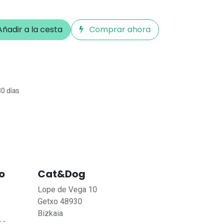
ñadir a la cesta
Comprar ahora
30 días
o
Cat&Dog
Lope de Vega 10
Getxo 48930
Bizkaia