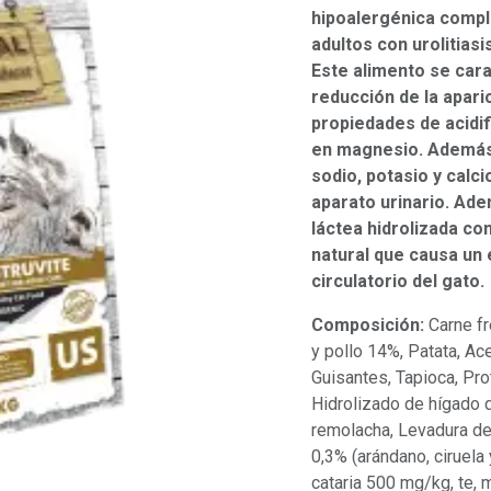
hipoalergénica comple
adultos con urolitiasis
Este alimento se cara
reducción de la apari
propiedades de acidif
en magnesio. Además
sodio, potasio y calc
aparato urinario. Ade
láctea hidrolizada co
natural que causa un 
circulatorio del gato.
Composición:
Carne fr
y pollo 14%, Patata, A
Guisantes, Tapioca, Pr
Hidrolizado de hígado d
remolacha, Levadura de
0,3% (arándano, ciruela
cataria 500 mg/kg, te, 