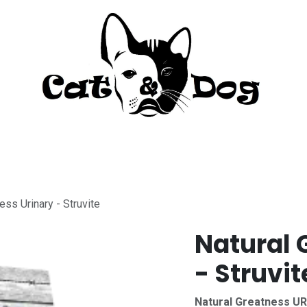
to
Perro
Agua Dulce
Material Acua
ess Urinary - Struvite
Natural 
- Struvit
Natural Greatness UR