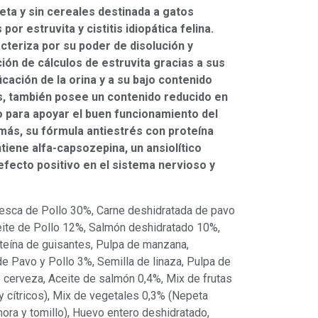
ta y sin cereales destinada a gatos
 por estruvita y cistitis idiopática felina.
cteriza por su poder de disolución y
ción de cálculos de estruvita gracias a sus
icación de la orina y a su bajo contenido
, también posee un contenido reducido en
io para apoyar el buen funcionamiento del
más, su fórmula antiestrés con proteína
ntiene alfa-capsozepina, un ansiolítico
efecto positivo en el sistema nervioso y
esca de Pollo 30%, Carne deshidratada de pavo
ceite de Pollo 12%, Salmón deshidratado 10%,
oteína de guisantes, Pulpa de manzana,
e Pavo y Pollo 3%, Semilla de linaza, Pulpa de
 cerveza, Aceite de salmón 0,4%, Mix de frutas
 y cítricos), Mix de vegetales 0,3% (Nepeta
mora y tomillo), Huevo entero deshidratado,