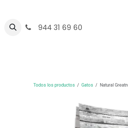
Ir al contenido
944 31 69 60
Ga
Todos los productos
Gatos
Natural Greatn