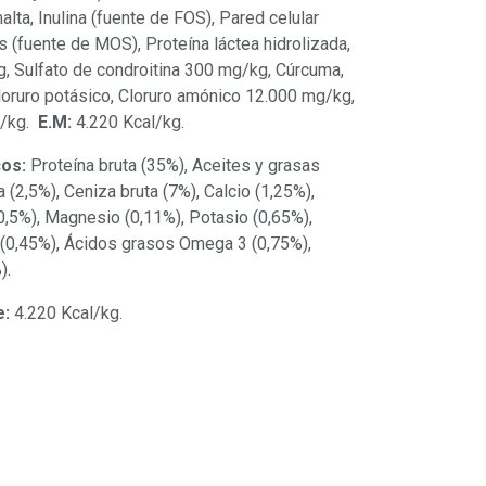
alta, Inulina (fuente de FOS), Pared celular
s (fuente de MOS), Proteína láctea hidrolizada,
 Sulfato de condroitina 300 mg/kg, Cúrcuma,
loruro potásico, Cloruro amónico 12.000 mg/kg,
g/kg.
E.M:
4.220 Kcal/kg.
os:
Proteína bruta (35%), Aceites y grasas
a (2,5%), Ceniza bruta (7%), Calcio (1,25%),
0,5%), Magnesio (0,11%), Potasio (0,65%),
e (0,45%), Ácidos grasos Omega 3 (0,75%),
).
e:
4.220 Kcal/kg.