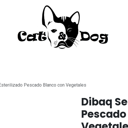
to
Perro
Agua Dulce
Material Acua
sterilizado Pescado Blanco con Vegetales
Dibaq Se
Pescado
Vegetal