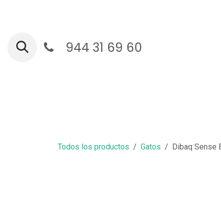
Ir al contenido
944 31 69 60
Ga
Todos los productos
Gatos
Dibaq Sense E