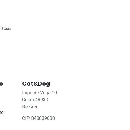
30 días
o
Cat&Dog
Lope de Vega 10
Getxo 48930
Bizkaia
no
CIF: B48839088