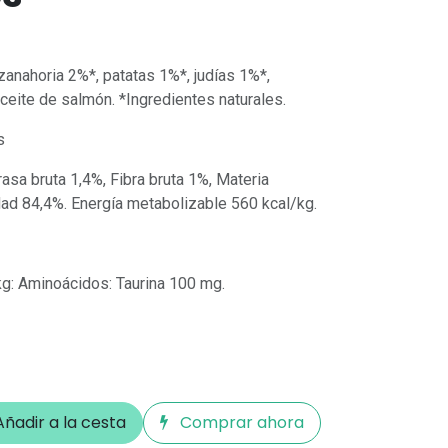
anahoria 2%*, patatas 1%*, judías 1%*,
ceite de salmón. *Ingredientes naturales.
s
rasa bruta 1,4%, Fibra bruta 1%, Materia
ad 84,4%. Energía metabolizable 560 kcal/kg.
kg: Aminoácidos: Taurina 100 mg.
ñadir a la cesta
Comprar ahora