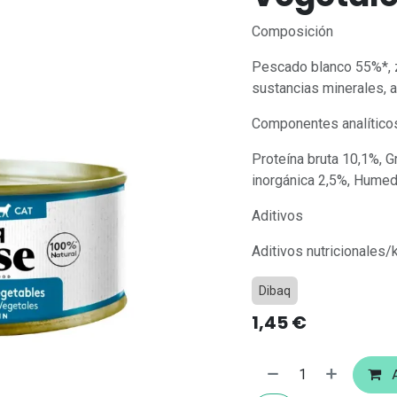
Composición
Pescado blanco 55%*, z
sustancias minerales, a
Componentes analítico
Proteína bruta 10,1%, G
inorgánica 2,5%, Humed
Aditivos
Aditivos nutricionales/
Dibaq
1,45
€
A