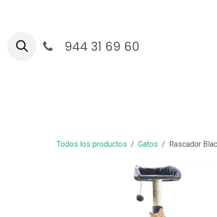
Ir al contenido
944 31 69 60
Ga
Todos los productos
Gatos
Rascador Blac