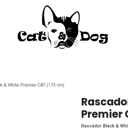
to
Perro
Agua Dulce
Material Acua
k & White Premier CAT (175 cm)
Rascador
Premier 
Rascador Black & Whi