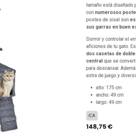
tamaño está diseñado pa
con
numerosos poste
postes de sisal son
es
sus garras en buen e
Dormir y controlar el 
aficiones de tu gato. E
dos casetas de doble
central
que se converti
para descansar. Además
extra de juego y diversi
alto: 175 cm
ancho: 49 cm
largo: 49 cm
ICA
148,75
€