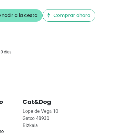
ñadir a la cesta
Comprar ahora
30 días
o
Cat&Dog
Lope de Vega 10
Getxo 48930
Bizkaia
no