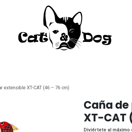
to
Perro
Agua Dulce
Material Acua
r extensible XT-CAT (46 – 76 cm)
Caña de 
XT-CAT (
Diviértete al máximo 