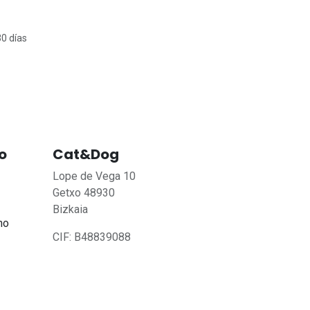
30 días
o
Cat&Dog
Lope de Vega 10
Getxo 48930
Bizkaia
no
CIF: B48839088