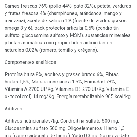
Carnes frescas 76% (pollo 44%, pato 32%), patata, verduras
y frutas frescas 4% (champiñones, arándanos, mango y
manzana), aceite de salmón 1% (fuente de ácidos grasos
omega 3 y 6), pack protector articular 0,5% (condroitín
sulfato, glucosamina sulfato y MSM), sustancias minerales,
plantas aromáticas con propiedades antioxidantes
naturales 0,02% (romero, tomillo y orégano).
Componentes analíticos
Proteína bruta 8%, Aceites y grasas brutos 6%, Fibras
brutas 1,5%, Materia inorgánica 1,5%, Humedad 78%,
Vitamina A 2700 UI/Kg, Vitamina D3 270 UI/Kg, Vitamina E
α- tocoferol) 14 mg/Kg. Energía metabolizable 965 kcal/kg
Aditivos
Aditivos nutricionales/kg: Condroitina sulfato 500 mg,
Glucosamina sulfato 500 mg. Oligoelementos: Hierro 1,3
mg (como carbonato de hierro), Yodo 0,3 mg (como yodato