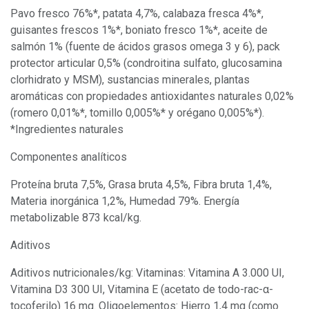
Pavo fresco 76%*, patata 4,7%, calabaza fresca 4%*,
guisantes frescos 1%*, boniato fresco 1%*, aceite de
salmón 1% (fuente de ácidos grasos omega 3 y 6), pack
protector articular 0,5% (condroitina sulfato, glucosamina
clorhidrato y MSM), sustancias minerales, plantas
aromáticas con propiedades antioxidantes naturales 0,02%
(romero 0,01%*, tomillo 0,005%* y orégano 0,005%*).
*Ingredientes naturales
Componentes analíticos
Proteína bruta 7,5%, Grasa bruta 4,5%, Fibra bruta 1,4%,
Materia inorgánica 1,2%, Humedad 79%. Energía
metabolizable 873 kcal/kg.
Aditivos
Aditivos nutricionales/kg: Vitaminas: Vitamina A 3.000 UI,
Vitamina D3 300 UI, Vitamina E (acetato de todo-rac-α-
tocoferilo) 16 mg. Oligoelementos: Hierro 1,4 mg (como