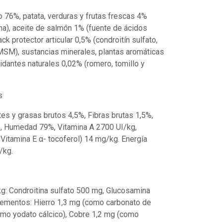
 76%, patata, verduras y frutas frescas 4%
na), aceite de salmón 1% (fuente de ácidos
k protector articular 0,5% (condroitín sulfato,
MSM), sustancias minerales, plantas aromáticas
dantes naturales 0,02% (romero, tomillo y
s
tes y grasas brutos 4,5%, Fibras brutas 1,5%,
%, Humedad 79%, Vitamina A 2700 UI/kg,
Vitamina E α- tocoferol) 14 mg/kg. Energía
/kg.
kg: Condroitina sulfato 500 mg, Glucosamina
lementos: Hierro 1,3 mg (como carbonato de
como yodato cálcico), Cobre 1,2 mg (como