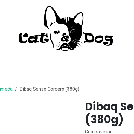
to
Perro
Agua Dulce
Material Acua
umeda
Dibaq Sense Cordero (380g)
Dibaq Se
(380g)
Composición