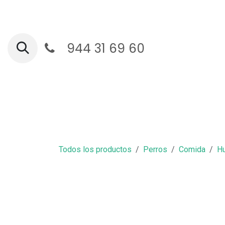
Ir al contenido
944 31 69 60
Ga
Todos los productos
Perros
Comida
H