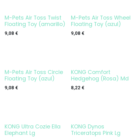
M-Pets Air Toss Twist
M-Pets Air Toss Wheel
Floating Toy (amarillo)
Floating Toy (azul)
9,08
€
9,08
€
M-Pets Air Toss Circle
KONG Comfort
Agotado
Floating Toy (azul)
Hedgehog (Rosa) Md
9,08
€
8,22
€
KONG Ultra Cozie Ella
KONG Dynos
Agotado
Agotado
Elephant Lg
Triceratops Pink Lg