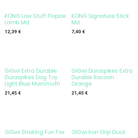
KONG Low Stuff Flopzie
KONG Signature Stick
Agotado
Lamb Md
Md
12,39
€
7,40
€
GiGwi Extra Durable
GiGwi Duraspikes Extra
Duraspikes Dog Toy
Durable Racoon
Light Blue Mammoth
Orange
21,45
€
21,45
€
GiGwi Shaking Fun Fox
GiGwi Iron Grip Duck