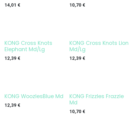
14,01
€
10,70
€
KONG Cross Knots
KONG Cross Knots Lion
Agotado
Agotado
Elephant Md/Lg
Md/Lg
12,39
€
12,39
€
KONG WoozlesBlue Md
KONG Frizzles Frazzle
Md
12,39
€
10,70
€