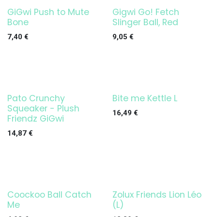
GiGwi Push to Mute
Gigwi Go! Fetch
Bone
Slinger Ball, Red
7,40
€
9,05
€
Pato Crunchy
Bite me Kettle L
Squeaker - Plush
16,49
€
Friendz GiGwi
14,87
€
Coockoo Ball Catch
Zolux Friends Lion Léo
Me
(L)