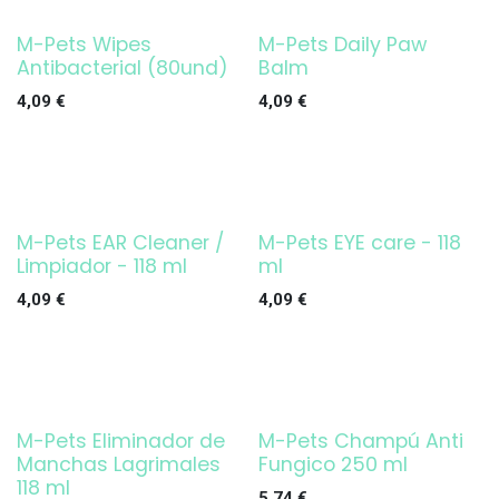
M-Pets Wipes
M-Pets Daily Paw
Antibacterial (80und)
Balm
4,09
€
4,09
€
M-Pets EAR Cleaner /
M-Pets EYE care - 118
Limpiador - 118 ml
ml
4,09
€
4,09
€
M-Pets Eliminador de
M-Pets Champú Anti
Manchas Lagrimales
Fungico 250 ml
118 ml
5,74
€