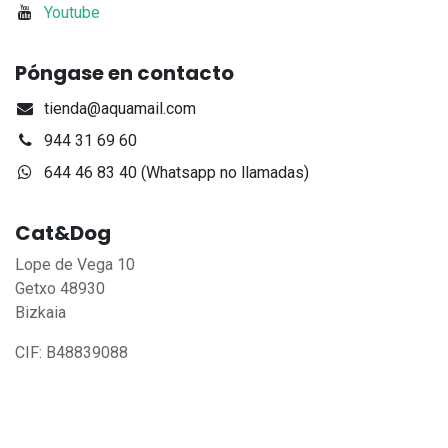
Youtube
Póngase en contacto
tienda@aquamail.com
944 31 69 60
644 46 83 40 (Whatsapp no llamadas)
Cat&Dog
Lope de Vega 10
Getxo 48930
Bizkaia
CIF: B48839088