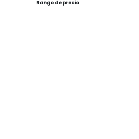
Rango de precio
15Kg
30Kg
6,35Kg
3Kg
25cm
48cm
58cm
225g
450g
1125g
1000ml
2000ml
5000ml
120ml
250ml
500ml