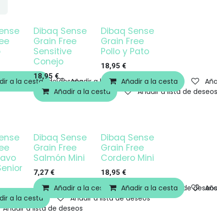
ense
Dibaq Sense
Dibaq Sense
ree
Grain Free
Grain Free
o
Sensitive
Pollo y Pato
Conejo
18,95
€
18,95
€
ir a la cesta
Añadir a lista de deseos
Añadir a lista de deseos
Añadir a la cesta
Aña
Añadir a la cesta
Añadir a lista de deseo
ense
Dibaq Sense
Dibaq Sense
ree
Grain Free
Grain Free
Pavo
Salmón Mini
Cordero Mini
Senior
7,27
€
18,95
€
Añadir a la cesta
Añadir a la cesta
Añadir a lista de deseo
Aña
ir a la cesta
Añadir a lista de deseos
Añadir a lista de deseos