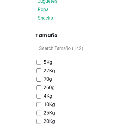
Juguetes
Ropa
Snacks
Tamaño
5Kg
22Kg
70g
260g
4Kg
10Kg
25Kg
20Kg
2,7Kg