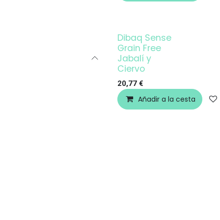
Dibaq Sense
Grain Free
Jabalí y
Ciervo
20,77
€
Añadir a la cesta