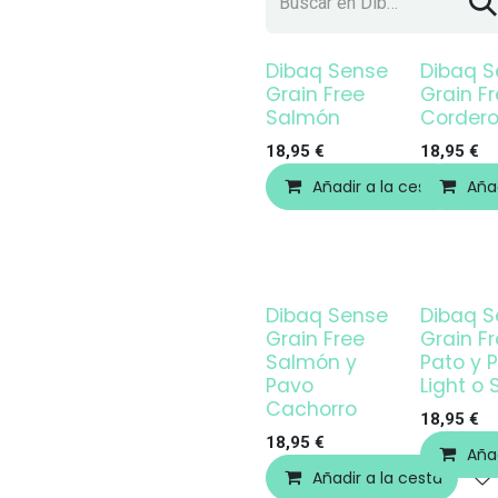
Dibaq Sense
Dibaq S
Grain Free
Grain F
Salmón
Corder
18,95
€
18,95
€
Añadir a la cesta
Añad
Dibaq Sense
Dibaq S
Grain Free
Grain F
Salmón y
Pato y 
Pavo
Light o 
Cachorro
18,95
€
18,95
€
Añad
Añadir a la cesta