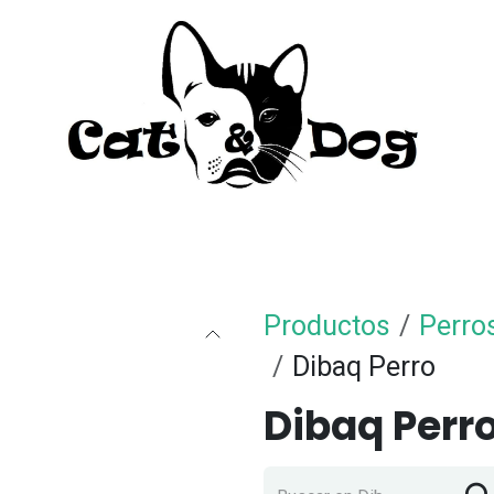
to
Perro
Agua Dulce
Material Acua
Productos
Perro
Dibaq Perro
Dibaq Perr