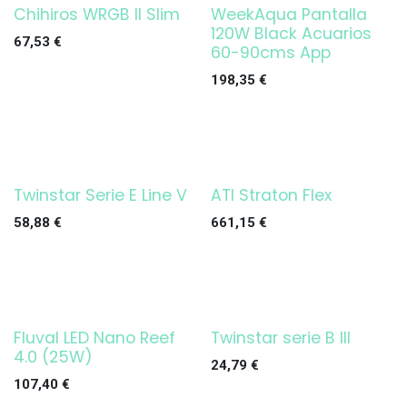
Chihiros WRGB II Slim
WeekAqua Pantalla
¡OFERTA!
¡OFERTA!
120W Black Acuarios
67,53
€
60-90cms App
198,35
€
Twinstar Serie E Line V
ATI Straton Flex
¡OFERTA!
58,88
€
661,15
€
Fluval LED Nano Reef
Twinstar serie B III
Agotado
¡OFERTA!
4.0 (25W)
24,79
€
107,40
€