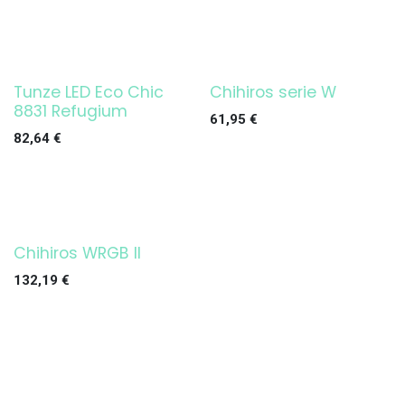
Tunze LED Eco Chic
Chihiros serie W
Agotado
¡OFERTA!
8831 Refugium
61,95
€
82,64
€
Chihiros WRGB II
Agotado
132,19
€