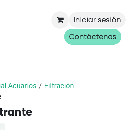
Iniciar sesión
Contáctenos
rios
ial Acuarios
Filtración
e
ltrante