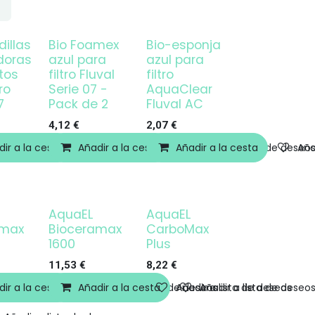
illas
Bio Foamex
Bio-esponja
doras
azul para
azul para
tos
filtro Fluval
filtro
ro
Serie 07 -
AquaClear
7
Pack de 2
Fluval AC
4,12
€
2,07
€
ir a la cesta
Añadir a lista de deseos
Añadir a la cesta
Añadir a lista de deseos
Añadir a la cesta
Añadir a lista de deseo
Aña
AquaEL
AquaEL
Agotado
amax
Bioceramax
CarboMax
1600
Plus
11,53
€
8,22
€
ir a la cesta
Añadir a la cesta
Añadir a lista de deseos
Añadir a lista de deseos
Añadir a lista de deseo