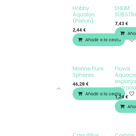
Hobby
EHEIM
Aqualon
SUBSTR
(Perlon)
7,43
€
2,44
€
Añad
Añadir a la cesta
Marine Pure
Fluval
Spheres
Aquacl
esponja
46,28
€
entrad
Añadir a la cesta
1,24
€
Añad
Canutillos
Carbón