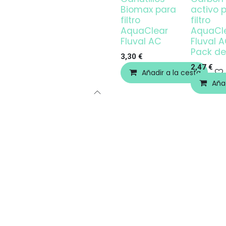
Biomax para
activo 
filtro
filtro
AquaClear
AquaCl
Fluval AC
Fluval A
Pack de
3,30
€
2,47
€
Añadir a la cesta
Añad