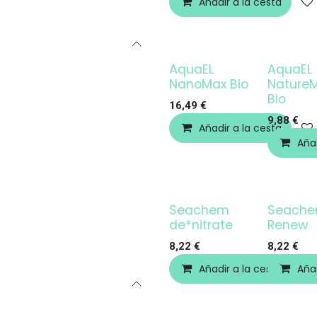
Añadir a la cesta
AquaEL
AquaEL
NanoMax Bio
Nature
Bio
16,49
€
9,88
€
Añadir a la cesta
Añad
Seachem
Seach
de*nitrate
Renew
8,22
€
8,22
€
Añadir a la cesta
Añad