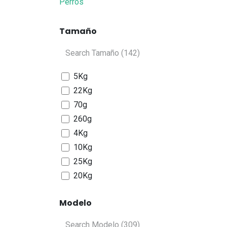
Perros
Tamaño
5Kg
22Kg
70g
260g
4Kg
10Kg
25Kg
20Kg
2,7Kg
Modelo
15Kg
30Kg