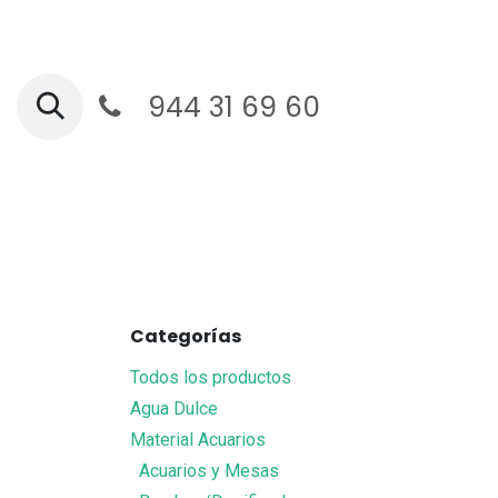
Ir al contenido
944 31 69 60
Ga
Categorías
Todos los productos
Agua Dulce
Material Acuarios
Acuarios y Mesas