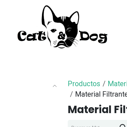
to
Perro
Agua Dulce
Material Acua
Productos
Mater
Material Filtrant
Material Fi