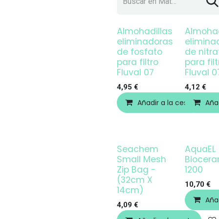
Almohadillas
Almohad
eliminadoras
elimina
de fosfato
de nitra
para filtro
para filt
Fluval 07
Fluval 0
4,95
€
4,12
€
Añadir a la cesta
Añad
Seachem
AquaEL
Small Mesh
Biocer
Zip Bag -
1200
(32cm X
10,70
€
14cm)
Añad
4,09
€