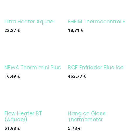
Ultra Heater Aquael
EHEIM Thermocontrol E
¡OFERTA!
¡OFERTA!
22,27
€
18,71
€
NEWA Therm mini Plus
BCF Enfriador Blue Ice
16,49
€
462,77
€
Flow Heater BT
Hang on Glass
¡OFERTA!
(Aquael)
Thermometer
61,98
€
5,78
€