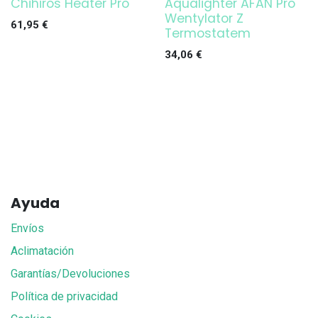
Chihiros Heater Pro
Aqualighter AFAN Pro
¡OFERTA!
¡OFERTA!
Wentylator Z
61,95
€
Termostatem
34,06
€
Ayuda
Envíos
Aclimatación
Garantías/Devoluciones
Política de privacidad