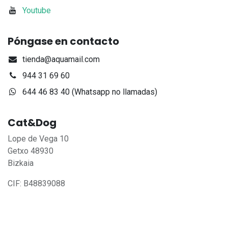
Youtube
Póngase en contacto
tienda@aquamail.com
944 31 69 60
644 46 83 40 (Whatsapp no llamadas)
Cat&Dog
Lope de Vega 10
Getxo 48930
Bizkaia
CIF: B48839088