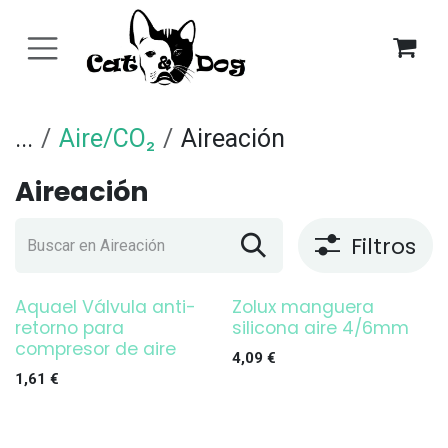
Ir al contenido
...
Aire/CO₂
Aireación
Aireación
Filtros
Aquael Válvula anti-
Zolux manguera
retorno para
silicona aire 4/6mm
compresor de aire
4,09
€
1,61
€