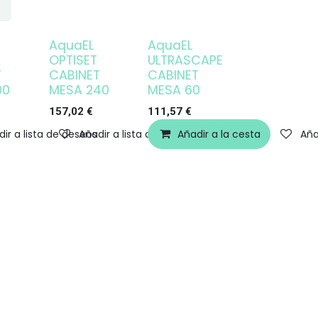
AquaEL
AquaEL
Agotado
Agotado
OPTISET
ULTRASCAPE
T
CABINET
CABINET
00
MESA 240
MESA 60
157,02
€
111,57
€
ir a lista de deseos
Añadir a lista de deseos
Añadir a la cesta
Aña