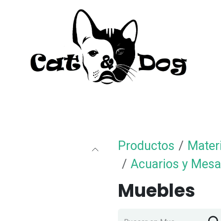
to
Perro
Agua Dulce
Material Acua
Productos
Mater
Acuarios y Mes
Muebles