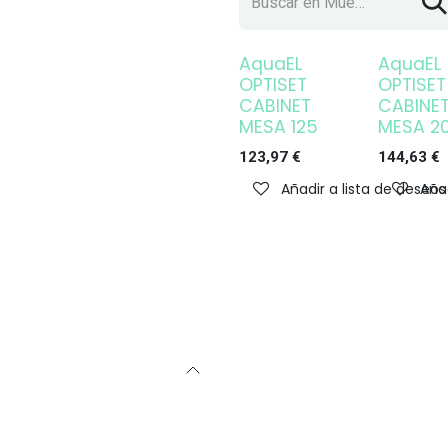
AquaEL
AquaEL
Agotado
Agotado
OPTISET
OPTISET
CABINET
CABINE
MESA 125
MESA 2
123,97
€
144,63
€
Añadir a lista de deseos
Añad