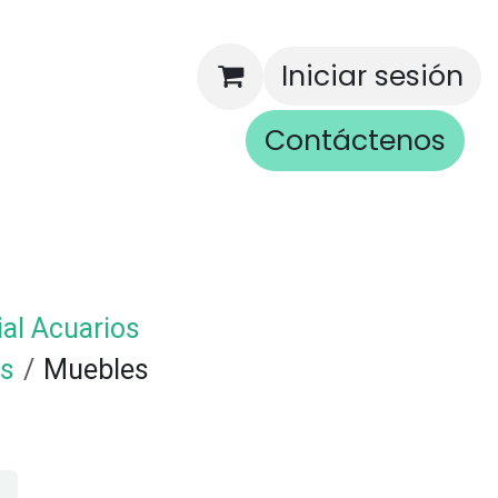
Iniciar sesión
Contáctenos
rios
ial Acuarios
as
Muebles