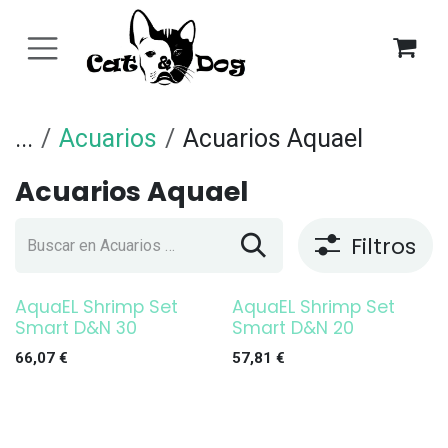
Ir al contenido
...
Acuarios
Acuarios Aquael
Acuarios Aquael
Filtros
AquaEL Shrimp Set
AquaEL Shrimp Set
¡OFERTA!
¡OFERTA!
Smart D&N 30
Smart D&N 20
66,07
€
57,81
€