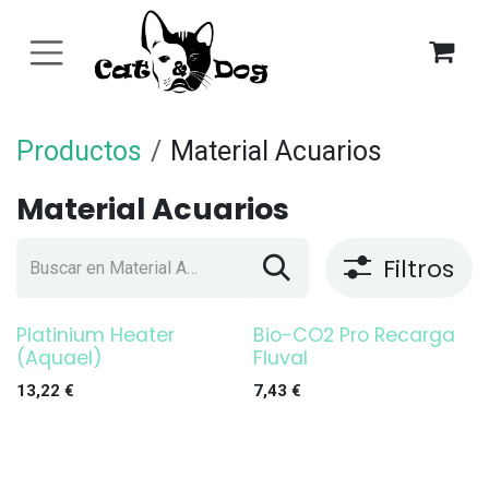
Ir al contenido
Productos
Material Acuarios
Material Acuarios
Filtros
Platinium Heater
Bio-CO2 Pro Recarga
¡OFERTA!
¡OFERTA!
(Aquael)
Fluval
13,22
€
7,43
€