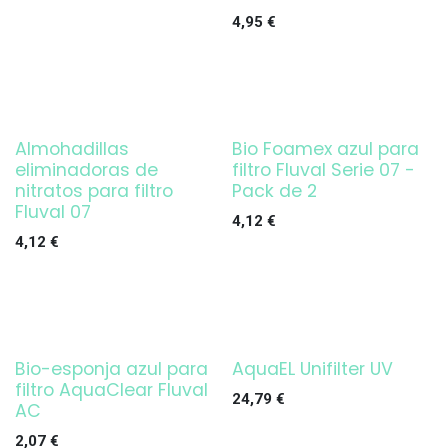
4,95
€
Almohadillas
Bio Foamex azul para
eliminadoras de
filtro Fluval Serie 07 -
nitratos para filtro
Pack de 2
Fluval 07
4,12
€
4,12
€
Bio-esponja azul para
AquaEL Unifilter UV
¡OFERTA!
filtro AquaClear Fluval
24,79
€
AC
2,07
€