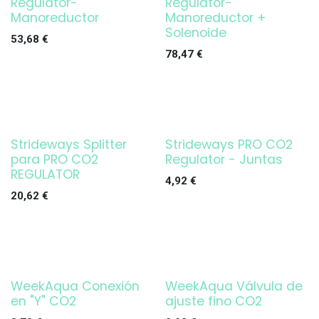
Regulator-
Regulator-
Manoreductor
Manoreductor +
Solenoide
53,68
€
78,47
€
Strideways Splitter
Strideways PRO CO2
para PRO CO2
Regulator - Juntas
REGULATOR
4,92
€
20,62
€
WeekAqua Conexión
WeekAqua Válvula de
en "Y" CO2
ajuste fino CO2