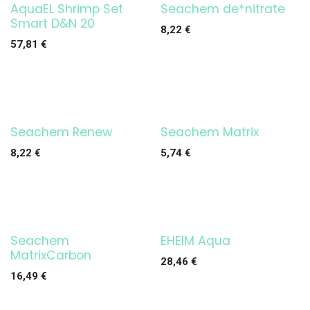
AquaEL Shrimp Set
Seachem de*nitrate
¡OFERTA!
Smart D&N 20
8,22
€
57,81
€
Seachem Renew
Seachem Matrix
8,22
€
5,74
€
Seachem
EHEIM Aqua
¡OFERTA!
MatrixCarbon
28,46
€
16,49
€