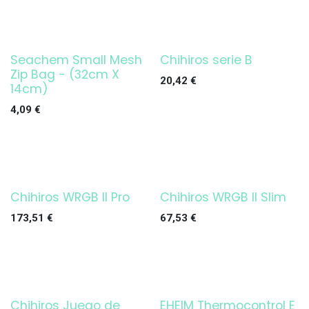
Seachem Small Mesh
Chihiros serie B
¡OFERTA!
Zip Bag - (32cm X
20,42
€
14cm)
4,09
€
Chihiros WRGB II Pro
Chihiros WRGB II Slim
¡OFERTA!
173,51
€
67,53
€
Chihiros Juego de
EHEIM Thermocontrol E