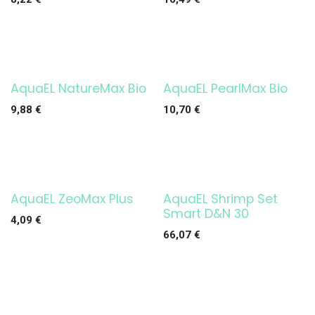
AquaEL NatureMax Bio
AquaEL PearlMax Bio
9,88
€
10,70
€
AquaEL ZeoMax Plus
AquaEL Shrimp Set
¡OFERTA!
Smart D&N 30
4,09
€
66,07
€