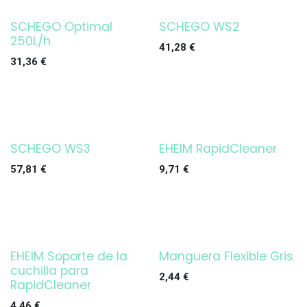
SCHEGO Optimal
SCHEGO WS2
250L/h
41,28
€
31,36
€
SCHEGO WS3
EHEIM RapidCleaner
¡OFERTA!
57,81
€
9,71
€
EHEIM Soporte de la
Manguera Flexible Gris
¡OFERTA!
cuchilla para
2,44
€
RapidCleaner
4,46
€