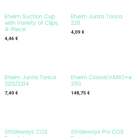
Eheim Suction Cup
Eheim Junta Torica
¡OFERTA!
with Variety of Clips,
2211
4-Piece
4,09
€
4,46
€
Eheim Junta Torica
Eheim ClassicVARIO+e
¡OFERTA!
2213/2214
250
7,40
€
148,75
€
Strideways CO2
Strideways Pro CO2