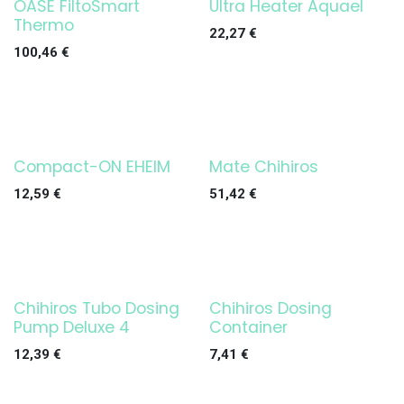
OASE FiltoSmart
Ultra Heater Aquael
¡OFERTA!
¡OFERTA!
Thermo
22,27
€
100,46
€
Compact-ON EHEIM
Mate Chihiros
¡OFERTA!
¡OFERTA!
12,59
€
51,42
€
Chihiros Tubo Dosing
Chihiros Dosing
¡OFERTA!
Pump Deluxe 4
Container
12,39
€
7,41
€