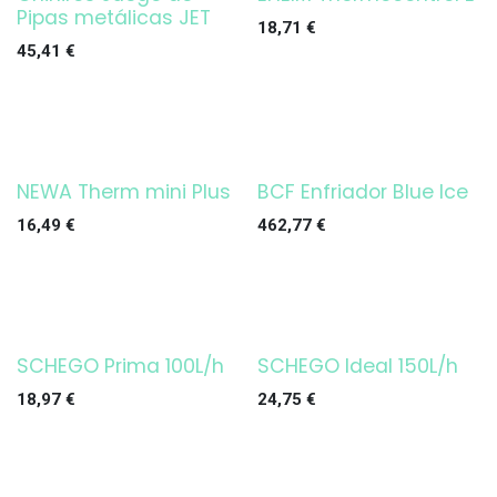
¡OFERTA!
Pipas metálicas JET
18,71
€
45,41
€
NEWA Therm mini Plus
BCF Enfriador Blue Ice
16,49
€
462,77
€
SCHEGO Prima 100L/h
SCHEGO Ideal 150L/h
18,97
€
24,75
€