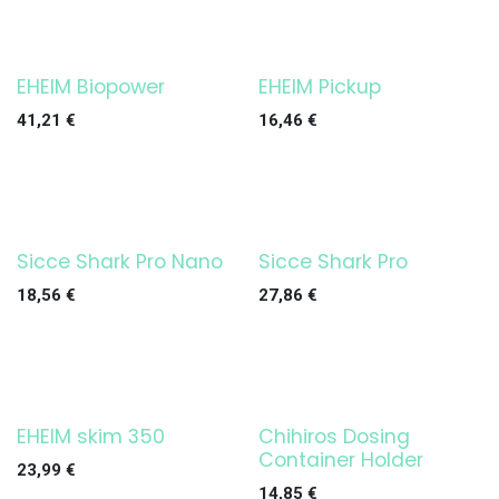
EHEIM Biopower
EHEIM Pickup
¡OFERTA!
¡OFERTA!
41,21
€
16,46
€
Sicce Shark Pro Nano
Sicce Shark Pro
¡OFERTA!
¡OFERTA!
18,56
€
27,86
€
EHEIM skim 350
Chihiros Dosing
¡OFERTA!
¡OFERTA!
Container Holder
23,99
€
14,85
€