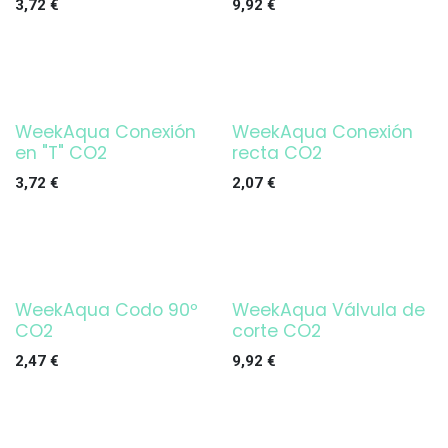
3,72
€
9,92
€
WeekAqua Conexión
WeekAqua Conexión
en "T" CO2
recta CO2
3,72
€
2,07
€
WeekAqua Codo 90º
WeekAqua Válvula de
CO2
corte CO2
2,47
€
9,92
€