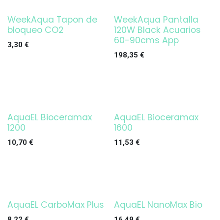
WeekAqua Tapon de
WeekAqua Pantalla
¡OFERTA!
bloqueo CO2
120W Black Acuarios
60-90cms App
3,30
€
198,35
€
AquaEL Bioceramax
AquaEL Bioceramax
1200
1600
10,70
€
11,53
€
AquaEL CarboMax Plus
AquaEL NanoMax Bio
Agotado
8,22
€
16,49
€