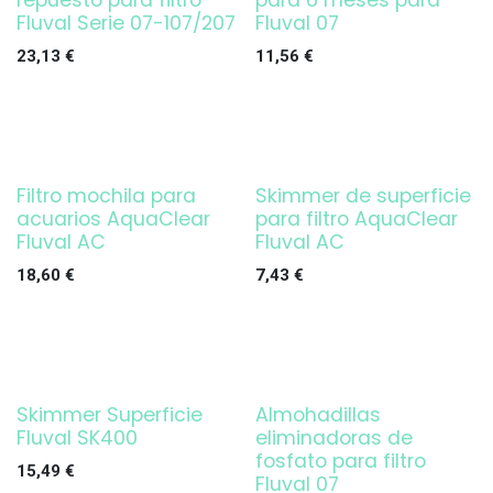
repuesto para filtro
para 6 meses para
Fluval Serie 07-107/207
Fluval 07
23,13
€
11,56
€
Filtro mochila para
Skimmer de superficie
¡OFERTA!
acuarios AquaClear
para filtro AquaClear
Fluval AC
Fluval AC
18,60
€
7,43
€
Skimmer Superficie
Almohadillas
¡OFERTA!
Fluval SK400
eliminadoras de
fosfato para filtro
15,49
€
Fluval 07