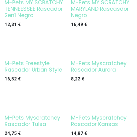
M-Pets MY SCRATCHY
M-Pets MY SCRATCHY
TENNEESSEE Rascador
MARYLAND Rascasdor
2en1 Negro
Negro
12,31
€
16,49
€
M-Pets Freestyle
M-Pets Myscratchey
Agotado
Rascador Urban Style
Rascador Aurora
16,52
€
8,22
€
M-Pets Myscratchey
M-Pets Myscratchey
Rascador Tulsa
Rascador Kansas
24,75
€
14,87
€