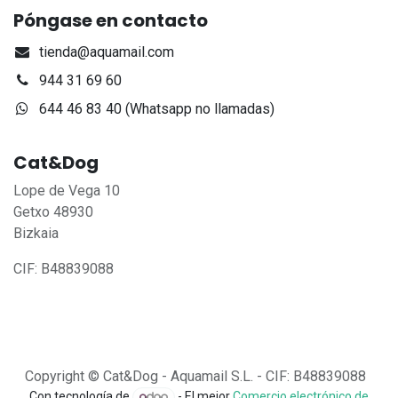
Póngase en contacto
tienda@aquamail.com
944 31 69 60
644 46 83 40 (Whatsapp no llamadas)
Cat&Dog
Lope de Vega 10
Getxo 48930
Bizkaia
CIF: B48839088
Copyright © Cat&Dog - Aquamail S.L. - CIF: B48839088
Con tecnología de
- El mejor
Comercio electrónico de