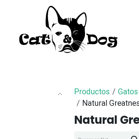
to
Perro
Agua Dulce
Material Acua
Productos
Gatos
Natural Greatne
Natural Gr