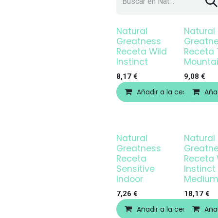
Natural
Natural
Greatness
Greatn
Receta Wild
Receta 
Instinct
Mounta
8,17
€
9,08
€
Añadir a la cesta
Añad
Natural
Natural
Greatness
Greatn
Receta
Receta 
Sensitive
Instinct
Indoor
Medium
7,26
€
18,17
€
Añadir a la cesta
Añad