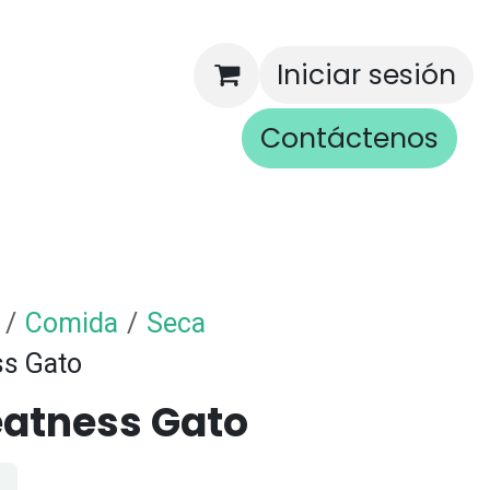
Iniciar sesión
Contáctenos
rios
Comida
Seca
ss Gato
eatness Gato