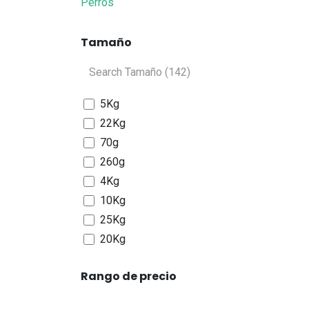
Perros
Tamaño
5Kg
22Kg
70g
260g
4Kg
10Kg
25Kg
20Kg
2,7Kg
Rango de precio
15Kg
30Kg