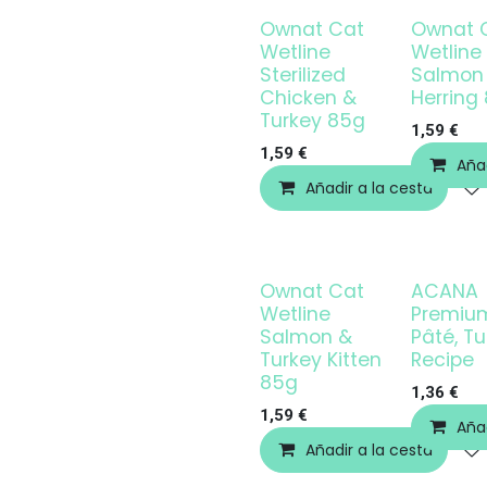
Ownat Cat
Ownat 
Wetline
Wetline
Sterilized
Salmon
Chicken &
Herring
Turkey 85g
1,59
€
1,59
€
Añad
Añadir a la cesta
Ownat Cat
ACANA
Wetline
Premiu
Salmon &
Pâté, T
Turkey Kitten
Recipe
85g
1,36
€
1,59
€
Añad
Añadir a la cesta