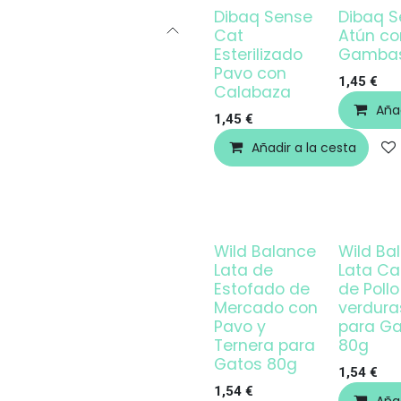
Dibaq Sense
Dibaq S
Cat
Atún co
Esterilizado
Gamba
Pavo con
1,45
€
Calabaza
Añad
1,45
€
Añadir a la cesta
Wild Balance
Wild Ba
Lata de
Lata Ca
Estofado de
de Poll
Mercado con
verdura
Pavo y
para Ga
Ternera para
80g
Gatos 80g
1,54
€
1,54
€