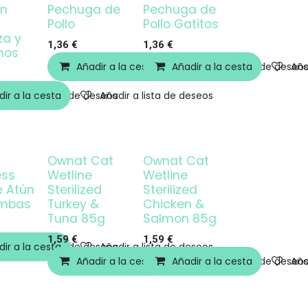
on
Pechuga de
Pechuga de
Pollo
Pollo Gatitos
za y
1,36
€
1,36
€
nos
Añadir a la cesta
Añadir a la cesta
Añadir a lista de deseo
Aña
ir a la cesta
Añadir a lista de deseos
Añadir a lista de deseos
Ownat Cat
Ownat Cat
ess
Wetline
Wetline
e Atún
Sterilized
Sterilized
mbas
Turkey &
Chicken &
Tuna 85g
Salmon 85g
1,59
€
1,59
€
ir a la cesta
Añadir a lista de deseos
Añadir a lista de deseos
Añadir a la cesta
Añadir a la cesta
Añadir a lista de deseo
Aña