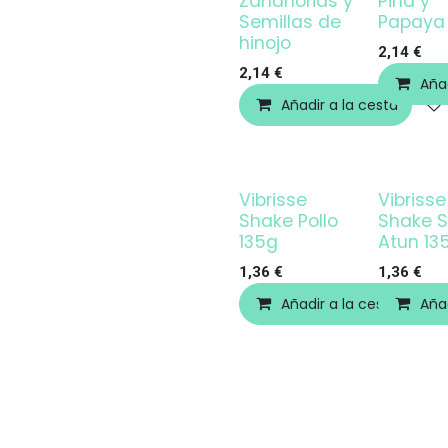
Zanahorias y
Piña y
Semillas de
Papaya
hinojo
2,14
€
2,14
€
Añad
Añadir a la cesta
Vibrisse
Vibrisse
Shake Pollo
Shake S
135g
Atun 13
1,36
€
1,36
€
Añadir a la cesta
Añad