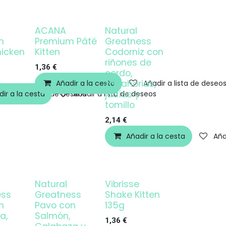
ACANA
Natural
m
Premium Pâté
Greatness
hicken
Kitten
Codorniz con
riñones de
1,36
€
cerdo,
zanahorias,
Añadir a la cesta
Añadir a lista de deseo
judías y
ir a la cesta
Añadir a lista de deseos
Añadir a lista de deseos
tomillo
2,14
€
Añadir a la cesta
Aña
Natural
Vibrisse
ess
Greatness
Shake Kitten
n
Pavo con
135g
a,
Salmón,
1,36
€