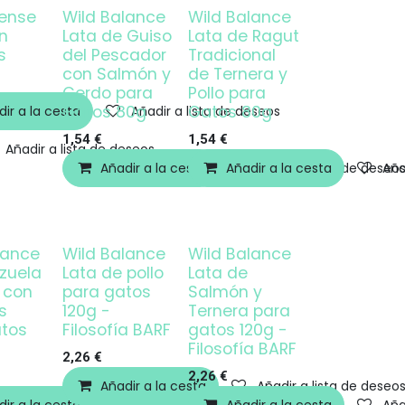
ense
Wild Balance
Wild Balance
n
Lata de Guiso
Lata de Ragut
s
del Pescador
Tradicional
con Salmón y
de Ternera y
Cerdo para
Pollo para
Gatos 80g
Gatos 80g
ir a la cesta
Añadir a lista de deseos
1,54
€
1,54
€
Añadir a lista de deseos
Añadir a la cesta
Añadir a la cesta
Añadir a lista de deseo
Aña
lance
Wild Balance
Wild Balance
zuela
Lata de pollo
Lata de
o con
para gatos
Salmón y
s
120g -
Ternera para
tos
Filosofía BARF
gatos 120g -
Filosofía BARF
2,26
€
2,26
€
Añadir a la cesta
Añadir a lista de deseo