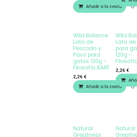
Añad
Añadir a la cesta
Wild Balance
Wild Ba
Lata de
Lata de
Pescado y
para ga
Pavo para
120g -
gatos 120g -
Filosofí
Filosofía BARF
2,26
€
2,26
€
Añad
Añadir a la cesta
Natural
Natural
Greatness
Greatn