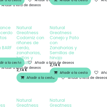
ir a la cesta
Añadir a lista de deseos
Añadir a la cesta
Aña
Añadir a lista de deseos
lance
Natural
Natural
 cerdo
Greatness
Greatness
tos
Codorniz con
Conejo y Pato
riñones de
con
a BARF
cerdo,
Zanahorias y
zanahorias,
Semillas de
judías y
hinojo
tomillo
ir a la cesta
Añadir a lista de deseos
2,14
€
Añadir a lista de deseos
2,14
€
Añadir a la cesta
Aña
Añadir a la cesta
Añadir a lista de deseo
Natural
Natural
ess
Greatness
Greatness