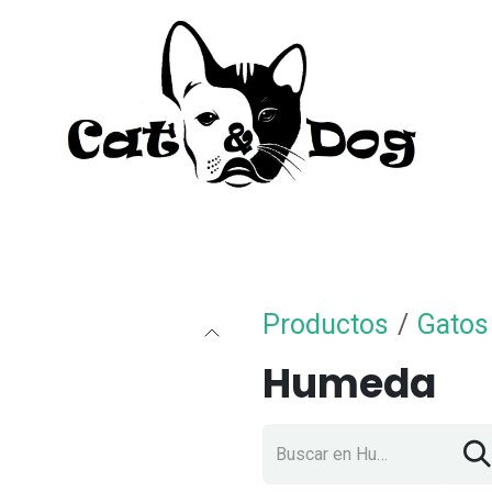
to
Perro
Agua Dulce
Material Acua
Productos
Gatos
Humeda