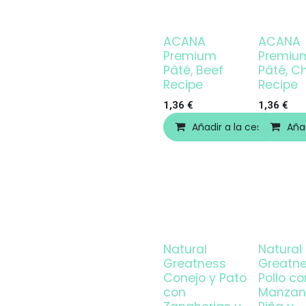
ACANA
ACANA
Premium
Premiu
Pâté, Beef
Pâté, C
Recipe
Recipe
1,36
€
1,36
€
Añadir a la cesta
Añad
Natural
Natural
Greatness
Greatn
Conejo y Pato
Pollo co
con
Manzan