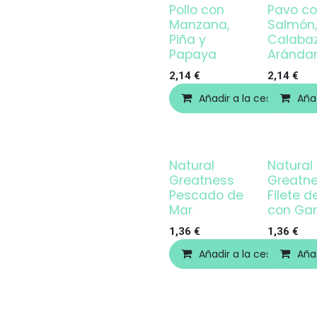
Pollo con
Pavo c
Manzana,
Salmón,
Piña y
Calaba
Papaya
Aránda
2,14
€
2,14
€
Añadir a la cesta
Añad
Natural
Natural
Greatness
Greatn
Pescado de
Filete d
Mar
con Ga
1,36
€
1,36
€
Añadir a la cesta
Añad