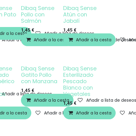
ense
Dibaq Sense
Dibaq Sense
on Pato
Pollo con
Atún con
Salmón
Jabalí
1,45
€
1,45
€
ir a la cesta
Añadir a lista de deseos
Añadir a lista de deseos
Añadir a la cesta
Añadir a la cesta
Añadir a lista de deseo
Aña
ense
Dibaq Sense
Dibaq Sense
zado
Gatito Pollo
Esterilizado
bérico
con Manzana
Pescado
Blanco con
1,45
€
as
Vegetales
Añadir a lista de deseos
Añadir a la cesta
Añadir a lista de deseo
1,45
€
ir a la cesta
Añadir a lista de deseos
Añadir a la cesta
Aña