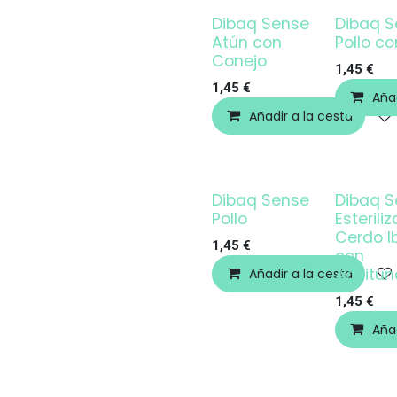
Dibaq Sense
Dibaq S
Atún con
Pollo c
Conejo
1,45
€
1,45
€
Añad
Añadir a la cesta
Dibaq Sense
Dibaq S
Pollo
Esterili
Cerdo I
1,45
€
con
Aceitun
Añadir a la cesta
1,45
€
Añad