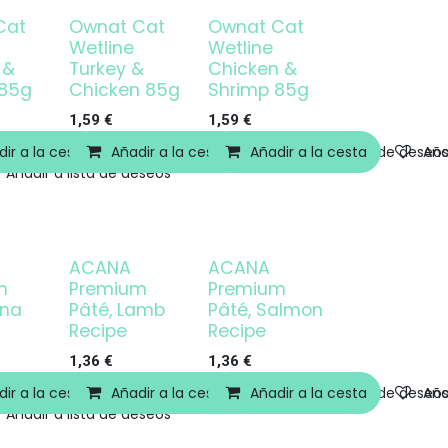
Cat
Ownat Cat
Ownat Cat
Wetline
Wetline
 &
Turkey &
Chicken &
 85g
Chicken 85g
Shrimp 85g
1,59
€
1,59
€
ir a la cesta
Añadir a la cesta
Añadir a lista de deseos
Añadir a la cesta
Añadir a lista de deseo
Aña
Añadir a lista de deseos
ACANA
ACANA
m
Premium
Premium
una
Pâté, Lamb
Pâté, Salmon
Recipe
Recipe
1,36
€
1,36
€
ir a la cesta
Añadir a la cesta
Añadir a lista de deseos
Añadir a la cesta
Añadir a lista de deseo
Aña
Añadir a lista de deseos