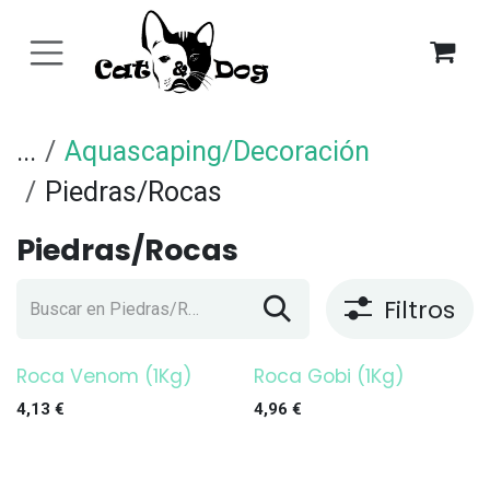
Ir al contenido
...
Aquascaping/Decoración
Piedras/Rocas
Piedras/Rocas
Filtros
Roca Venom (1Kg)
Roca Gobi (1Kg)
4,13
€
4,96
€