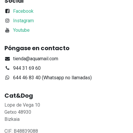
Social
Facebook
Instagram
Youtube
Póngase en contacto
tienda@aquamail.com
944 31 69 60
644 46 83 40 (Whatsapp no llamadas)
Cat&Dog
Lope de Vega 10
Getxo 48930
Bizkaia
CIF: B48839088