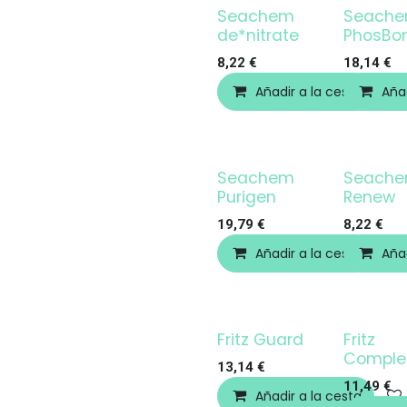
Seachem
Seach
de*nitrate
PhosBo
8,22
€
18,14
€
Añadir a la cesta
Añad
Seachem
Seach
Purigen
Renew
19,79
€
8,22
€
Añadir a la cesta
Añad
Fritz Guard
Fritz
Comple
13,14
€
11,49
€
Añadir a la cesta