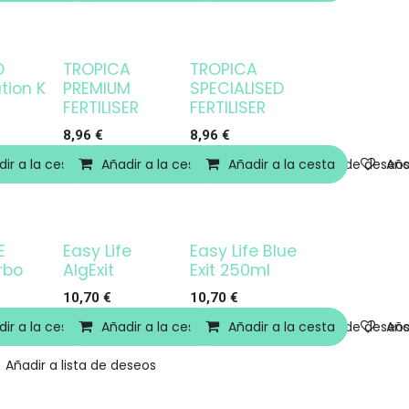
O
TROPICA
TROPICA
tion K
PREMIUM
SPECIALISED
)
FERTILISER
FERTILISER
8,96
€
8,96
€
ir a la cesta
Añadir a lista de deseos
Añadir a la cesta
Añadir a lista de deseos
Añadir a la cesta
Añadir a lista de deseo
Aña
E
Easy Life
Easy Life Blue
rbo
AlgExit
Exit 250ml
10,70
€
10,70
€
ir a la cesta
Añadir a la cesta
Añadir a lista de deseos
Añadir a la cesta
Añadir a lista de deseo
Aña
Añadir a lista de deseos