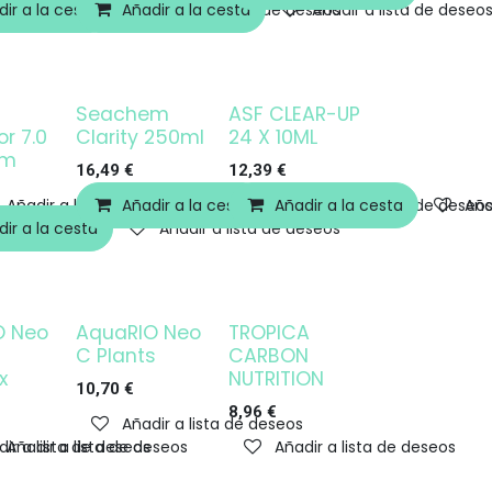
ir a la cesta
Añadir a la cesta
Añadir a lista de deseos
Añadir a lista de deseo
Seachem
ASF CLEAR-UP
r 7.0
Clarity 250ml
24 X 10ML
em
16,49
€
12,39
€
Añadir a lista de deseos
Añadir a la cesta
Añadir a la cesta
Añadir a lista de deseo
Aña
ir a la cesta
Añadir a lista de deseos
O Neo
AquaRIO Neo
TROPICA
Agotado
¡OFERTA!
C Plants
CARBON
x
NUTRITION
10,70
€
8,96
€
Añadir a lista de deseos
ir a lista de deseos
Añadir a lista de deseos
Añadir a lista de deseos