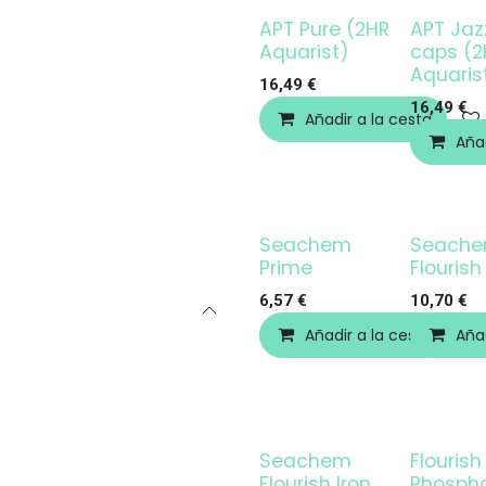
APT Pure (2HR
APT Jaz
Aquarist)
caps (2
Aquaris
16,49
€
16,49
€
Añadir a la cesta
Añad
Seachem
Seach
Prime
Flourish
6,57
€
10,70
€
Añadir a la cesta
Añad
Seachem
Flourish
Flourish Iron
Phosph