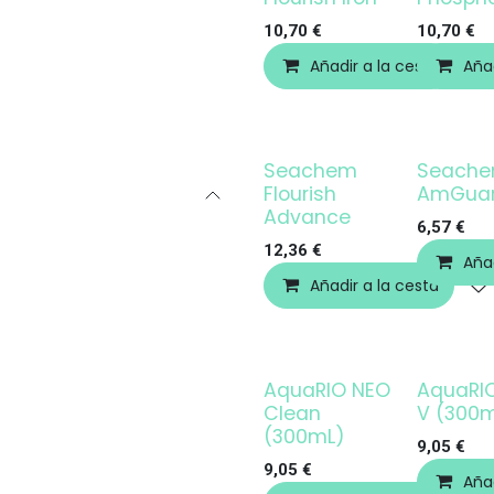
10,70
€
10,70
€
Añadir a la cesta
Añad
Seachem
Seach
Flourish
AmGua
Advance
6,57
€
12,36
€
Añad
Añadir a la cesta
AquaRIO NEO
AquaRI
Clean
V (300
(300mL)
9,05
€
9,05
€
Añad