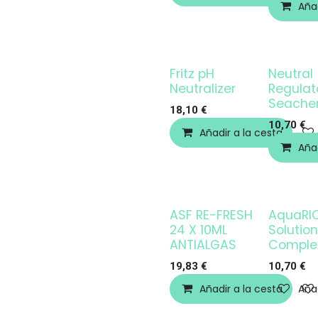
Añad
Fritz pH
Neutral
Neutralizer
Regulato
Seach
18,10
€
10,70
€
Añadir a la cesta
Añad
ASF RE-FRESH
AquaRI
Agotado
24 X 10ML
Solution
ANTIALGAS
Comple
19,83
€
10,70
€
Añadir a la cesta
Añad