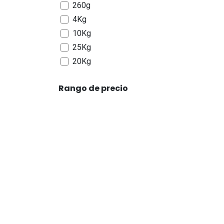
260g
4Kg
10Kg
25Kg
20Kg
2,7Kg
Rango de precio
15Kg
30Kg
6,35Kg
3Kg
25cm
48cm
58cm
225g
450g
1125g