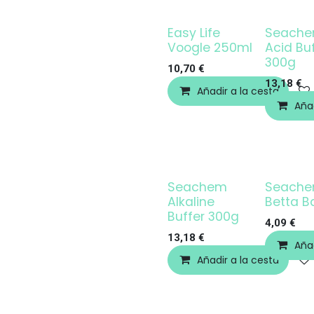
Easy Life
Seach
Voogle 250ml
Acid Bu
300g
10,70
€
13,18
€
Añadir a la cesta
Añad
Seachem
Seach
Alkaline
Betta B
Buffer 300g
4,09
€
13,18
€
Añad
Añadir a la cesta