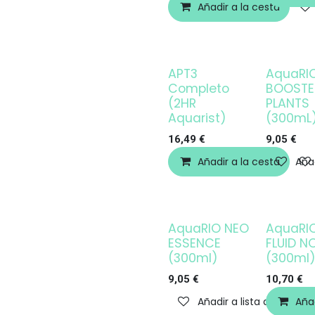
Añadir a la cesta
APT3
AquaRI
Agotado
Completo
BOOSTE
(2HR
PLANTS
Aquarist)
(300mL
16,49
€
9,05
€
Añadir a la cesta
Añad
AquaRIO NEO
AquaRI
Agotado
ESSENCE
FLUID N
(300ml)
(300ml
9,05
€
10,70
€
Añadir a lista de deseos
Añad