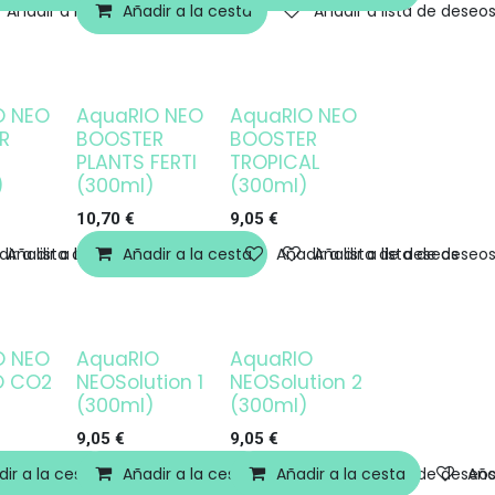
Añadir a lista de deseos
Añadir a la cesta
Añadir a lista de deseo
O NEO
AquaRIO NEO
AquaRIO NEO
Agotado
R
BOOSTER
BOOSTER
PLANTS FERTI
TROPICAL
)
(300ml)
(300ml)
10,70
€
9,05
€
ir a lista de deseos
Añadir a lista de deseos
Añadir a la cesta
Añadir a lista de deseos
Añadir a lista de deseo
O NEO
AquaRIO
AquaRIO
O CO2
NEOSolution 1
NEOSolution 2
)
(300ml)
(300ml)
9,05
€
9,05
€
ir a la cesta
Añadir a la cesta
Añadir a lista de deseos
Añadir a la cesta
Añadir a lista de deseo
Aña