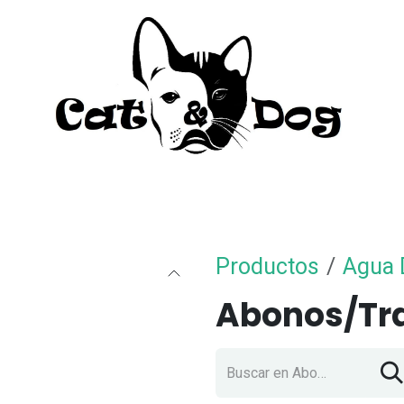
to
Perro
Agua Dulce
Material Acua
Productos
Agua 
Abonos/Tr