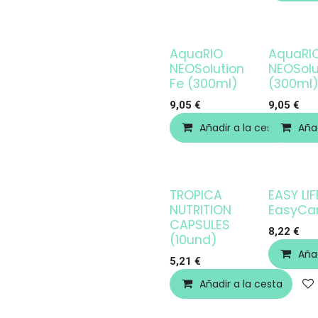
AquaRIO
AquaRI
NEOSolution
NEOSolu
Fe (300ml)
(300ml
9,05
€
9,05
€
Añadir a la cesta
Añad
TROPICA
EASY LIF
NUTRITION
EasyCa
CAPSULES
8,22
€
(10und)
Añad
5,21
€
Añadir a la cesta