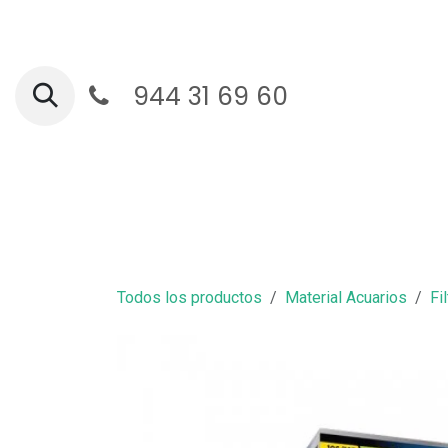
Ir al contenido
944 31 69 60
Ga
Todos los productos
Material Acuarios
Fi