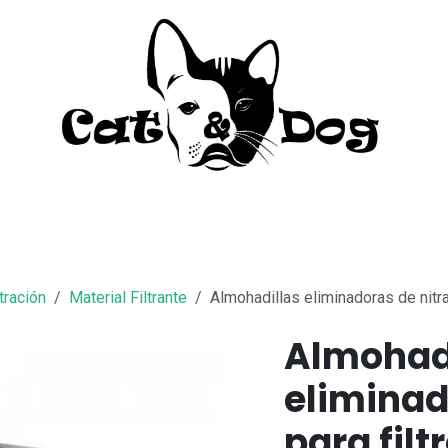
to
Perro
Agua Dulce
Material Acua
ltración
Material Filtrante
Almohadillas eliminadoras de nitrat
Almohad
eliminad
para filt