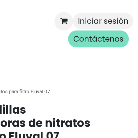
Iniciar sesión
Contáctenos
rios
os para filtro Fluval 07
illas
oras de nitratos
ro Fluval 07