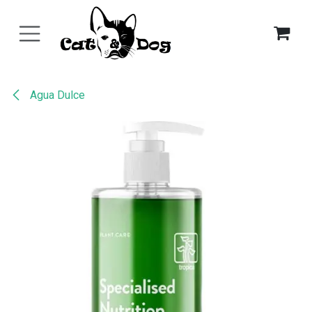
Ir al contenido
Agua Dulce