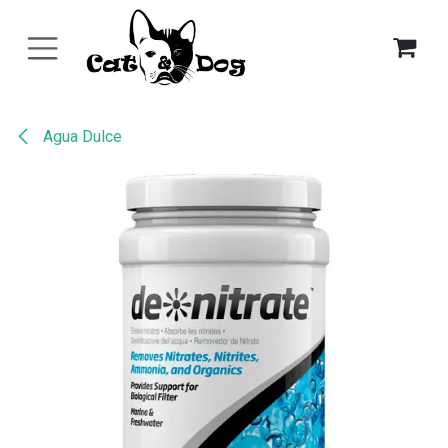
Ir al contenido
Agua Dulce