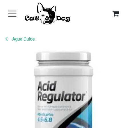
Ir al contenido
Agua Dulce