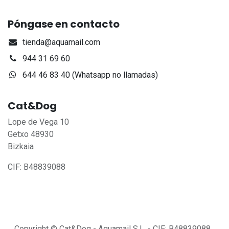
Póngase en contacto
tienda@aquamail.com
944 31 69 60
644 46 83 40 (Whatsapp no llamadas)
Cat&Dog
Lope de Vega 10
Getxo 48930
Bizkaia
CIF: B48839088
Copyright © Cat&Dog - Aquamail S.L. - CIF: B48839088