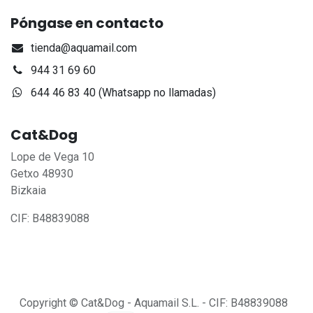
Póngase en contacto
tienda@aquamail.com
944 31 69 60
644 46 83 40 (Whatsapp no llamadas)
Cat&Dog
Lope de Vega 10
Getxo 48930
Bizkaia
CIF: B48839088
Copyright © Cat&Dog - Aquamail S.L. - CIF: B48839088