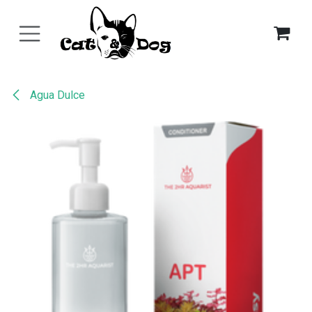
Ir al contenido
Agua Dulce