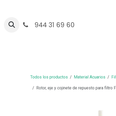
Ir al contenido
944 31 69 60
Ga
Todos los productos
Material Acuarios
Fi
Rotor, eje y cojinete de repuesto para filtro