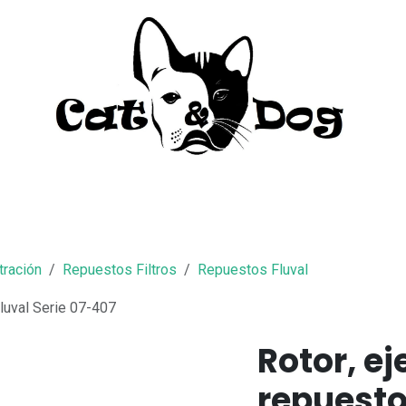
to
Perro
Agua Dulce
Material Acua
ltración
Repuestos Filtros
Repuestos Fluval
 Fluval Serie 07-407
Rotor, ej
repuesto 