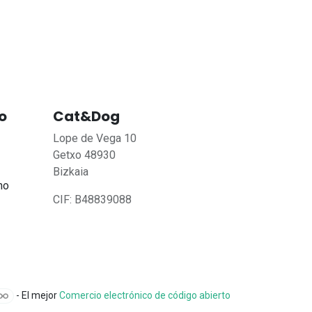
o
Cat&Dog
Lope de Vega 10
Getxo 48930
Bizkaia
no
CIF: B48839088
- El mejor
Comercio electrónico de código abierto