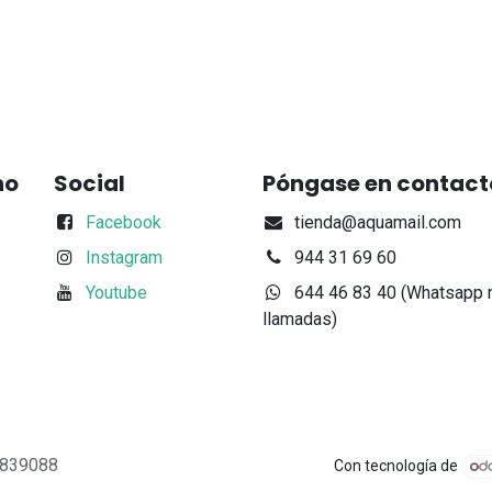
no
Social
Póngase en contact
Facebook
tienda@aquamail.com
Instagram
944 31 69 60
Youtube
644 46 83 40 (Whatsapp 
llamadas)
48839088
Con tecnología de