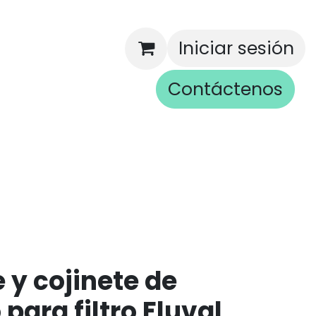
Iniciar sesión
Contáctenos
rios
e y cojinete de
para filtro Fluval