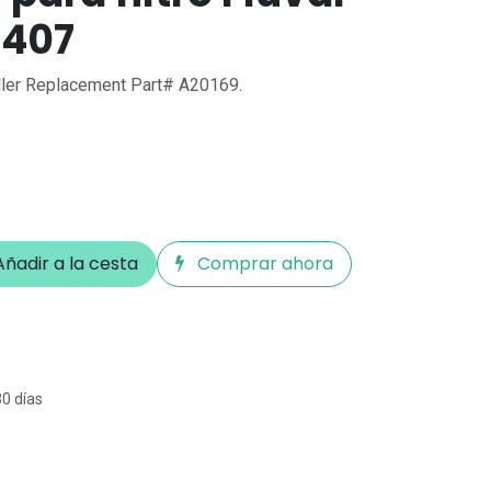
-407
ller Replacement Part# A20169.
ñadir a la cesta
Comprar ahora
30 días