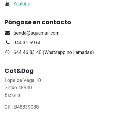
Youtube
Póngase en contacto
tienda@aquamail.com
944 31 69 60
644 46 83 40 (Whatsapp no llamadas)
Cat&Dog
Lope de Vega 10
Getxo 48930
Bizkaia
CIF: B48839088