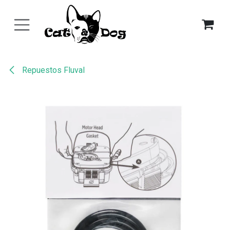
Ir al contenido
Repuestos Fluval