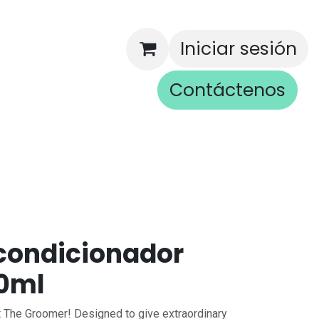
Iniciar sesión
Contáctenos
rios
condicionador
00ml
t The Groomer! Designed to give extraordinary