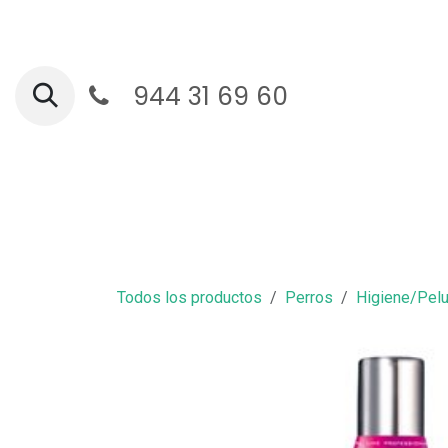
Ir al contenido
944 31 69 60
Ga
Todos los productos
Perros
Higiene/Pelu