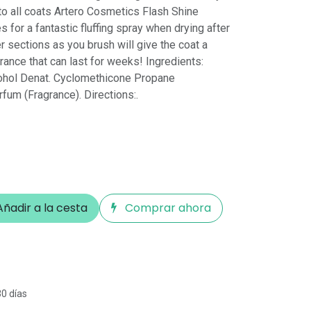
 to all coats Artero Cosmetics Flash Shine
 for a fantastic fluffing spray when drying after
er sections as you brush will give the coat a
rance that can last for weeks! Ingredients:
ohol Denat. Cyclomethicone Propane
um (Fragrance). Directions:.
ñadir a la cesta
Comprar ahora
30 días