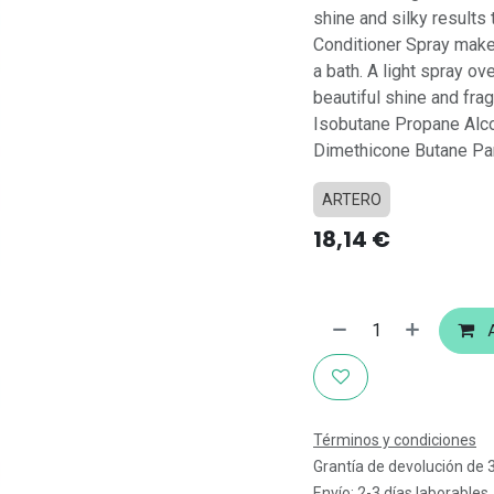
shine and silky results
Conditioner Spray makes
a bath. A light spray ov
beautiful shine and frag
Isobutane Propane Alc
Dimethicone Butane Parf
ARTERO
18,14
€
A
Términos y condiciones
Grantía de devolución de 
Envío: 2-3 días laborables