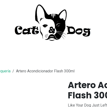
to
Perro
Agua Dulce
Material Acua
quería
Artero Acondicionador Flash 300ml
Artero A
Flash 3
Like Your Dog Just Lef