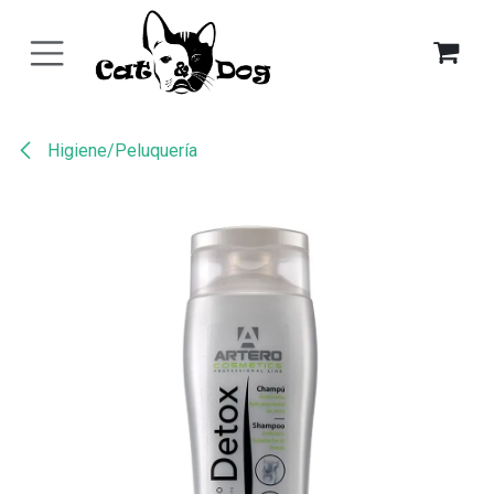
Ir al contenido
Higiene/Peluquería