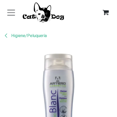
Ir al contenido
Higiene/Peluquería