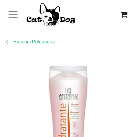
Ir al contenido
Higiene/Peluquería