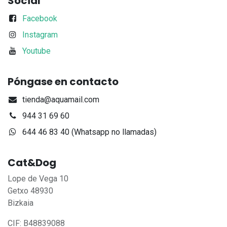
Social
Facebook
Instagram
Youtube
Póngase en contacto
tienda@aquamail.com
944 31 69 60
644 46 83 40 (Whatsapp no llamadas)
Cat&Dog
Lope de Vega 10
Getxo 48930
Bizkaia
CIF: B48839088